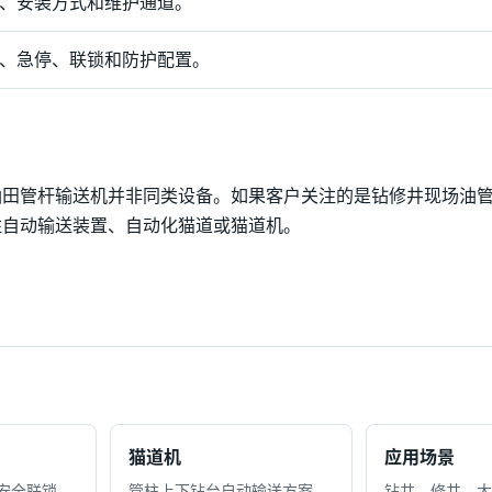
、安装方式和维护通道。
、急停、联锁和防护配置。
油田管杆输送机并非同类设备。如果客户关注的是钻修井现场油
柱自动输送装置、自动化猫道或猫道机。
猫道机
应用场景
安全联锁
管柱上下钻台自动输送方案
钻井、修井、大