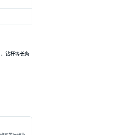
管、钻杆等长条
修和带压作业